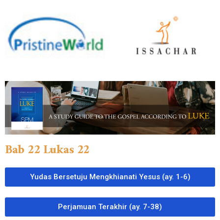
Bab 22 Lukas 22
Yudas Bersetuju Mengkhianati Yesus (ay. 1-6)
Perjamuan Terakhir (ay. 7-38)