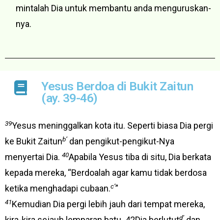
mintalah Dia untuk membantu anda menguruskan-
nya.
Yesus Berdoa di Bukit Zaitun
(ay. 39-46)
39
Yesus meninggalkan kota itu. Seperti biasa Dia pergi
b’
ke Bukit Zaitun
dan pengikut-pengikut-Nya
40
menyertai Dia.
Apabila Yesus tiba di situ, Dia berkata
kepada mereka, “Berdoalah agar kamu tidak berdosa
c’
ketika menghadapi cubaan.
”
41
Kemudian Dia pergi lebih jauh dari tempat mereka,
d’
kira-kira sejauh lemparan batu. 42Dia berlutut
dan