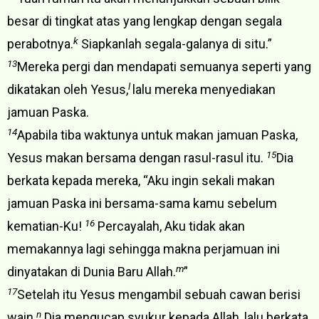
besar di tingkat atas yang lengkap dengan segala
k
perabotnya.
Siapkanlah segala-galanya di situ.”
13
Mereka pergi dan mendapati semuanya seperti yang
l
dikatakan oleh Yesus,
lalu mereka menyediakan
jamuan Paska.
14
Apabila tiba waktunya untuk makan jamuan Paska,
15
Yesus makan bersama dengan rasul-rasul itu.
Dia
berkata kepada mereka, “Aku ingin sekali makan
jamuan Paska ini bersama-sama kamu sebelum
16
kematian-Ku!
Percayalah, Aku tidak akan
memakannya lagi sehingga makna perjamuan ini
m
dinyatakan di Dunia Baru Allah.
”
17
Setelah itu Yesus mengambil sebuah cawan berisi
n
wain.
Dia mengucap syukur kepada Allah, lalu berkata,