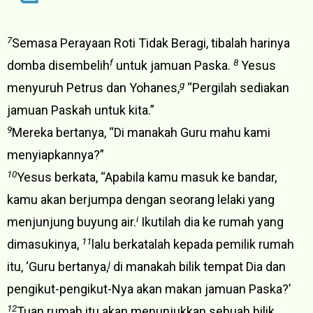
7
Semasa Perayaan Roti Tidak Beragi, tibalah harinya
f
8
domba disembelih
untuk jamuan Paska.
Yesus
g
menyuruh Petrus dan Yohanes,
“Pergilah sediakan
jamuan Paskah untuk kita.”
9
Mereka bertanya, “Di manakah Guru mahu kami
menyiapkannya?”
10
Yesus berkata, “Apabila kamu masuk ke bandar,
kamu akan berjumpa dengan seorang lelaki yang
i
menjunjung buyung air.
Ikutilah dia ke rumah yang
11
dimasukinya,
lalu berkatalah kepada pemilik rumah
j
itu, ‘Guru bertanya,
di manakah bilik tempat Dia dan
pengikut-pengikut-Nya akan makan jamuan Paska?’
12
Tuan rumah itu akan menunjukkan sebuah bilik