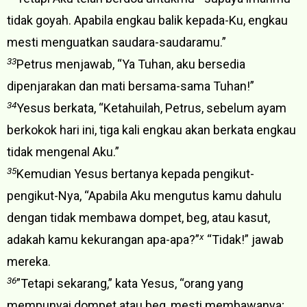
tidak goyah. Apabila engkau balik kepada-Ku, engkau
mesti menguatkan saudara-saudaramu.”
33
Petrus menjawab, “Ya Tuhan, aku bersedia
dipenjarakan dan mati bersama-sama Tuhan!”
34
Yesus berkata, “Ketahuilah, Petrus, sebelum ayam
berkokok hari ini, tiga kali engkau akan berkata engkau
tidak mengenal Aku.”
35
Kemudian Yesus bertanya kepada pengikut-
pengikut-Nya, “Apabila Aku mengutus kamu dahulu
dengan tidak membawa dompet, beg, atau kasut,
x
adakah kamu kekurangan apa-apa?”
“Tidak!” jawab
mereka.
36
”Tetapi sekarang,” kata Yesus, “orang yang
mempunyai dompet atau beg, mesti membawanya;