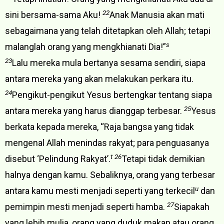
22
sini bersama-sama Aku!
Anak Manusia akan mati
sebagaimana yang telah ditetapkan oleh Allah; tetapi
s
malanglah orang yang mengkhianati Dia!”
23
Lalu mereka mula bertanya sesama sendiri, siapa
antara mereka yang akan melakukan perkara itu.
24
Pengikut-pengikut Yesus bertengkar tentang siapa
25
antara mereka yang harus dianggap terbesar.
Yesus
berkata kepada mereka, “Raja bangsa yang tidak
mengenal Allah menindas rakyat; para penguasanya
t
26
disebut ‘Pelindung Rakyat’.
Tetapi tidak demikian
halnya dengan kamu. Sebaliknya, orang yang terbesar
u
antara kamu mesti menjadi seperti yang terkecil
dan
27
pemimpin mesti menjadi seperti hamba.
Siapakah
yang lebih mulia, orang yang duduk makan atau orang