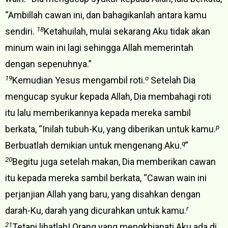
“Ambillah cawan ini, dan bahagikanlah antara kamu
18
sendiri.
Ketahuilah, mulai sekarang Aku tidak akan
minum wain ini lagi sehingga Allah memerintah
dengan sepenuhnya.”
19
o
Kemudian Yesus mengambil roti.
Setelah Dia
mengucap syukur kepada Allah, Dia membahagi roti
itu lalu memberikannya kepada mereka sambil
p
berkata, “Inilah tubuh-Ku, yang diberikan untuk kamu.
q
Berbuatlah demikian untuk mengenang Aku.
”
20
Begitu juga setelah makan, Dia memberikan cawan
itu kepada mereka sambil berkata, “Cawan wain ini
perjanjian Allah yang baru, yang disahkan dengan
r
darah-Ku, darah yang dicurahkan untuk kamu.
21
Tetapi lihatlah! Orang yang mengkhianati Aku ada di