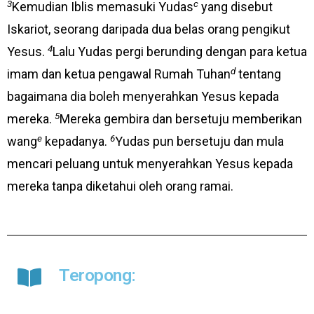
3
c
Kemudian Iblis memasuki Yudas
yang disebut
Iskariot, seorang daripada dua belas orang pengikut
4
Yesus.
Lalu Yudas pergi berunding dengan para ketua
d
imam dan ketua pengawal Rumah Tuhan
tentang
bagaimana dia boleh menyerahkan Yesus kepada
5
mereka.
Mereka gembira dan bersetuju memberikan
e
6
wang
kepadanya.
Yudas pun bersetuju dan mula
mencari peluang untuk menyerahkan Yesus kepada
mereka tanpa diketahui oleh orang ramai.
Teropong: