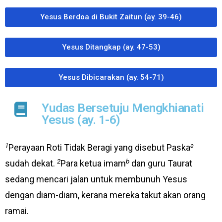
Yesus Berdoa di Bukit Zaitun (ay. 39-46)​
Yesus Ditangkap (ay. 47-53)
Yesus Dibicarakan (ay. 54-71)
Yudas Bersetuju Mengkhianati
Yesus (ay. 1-6)
1
a
Perayaan Roti Tidak Beragi yang disebut Paska
2
b
sudah dekat.
Para ketua imam
dan guru Taurat
sedang mencari jalan untuk membunuh Yesus
dengan diam-diam, kerana mereka takut akan orang
ramai.