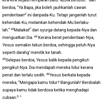
berdoa, “Ya Bapa, jika boleh jauhkanlah cawan
e’
penderitaan
ini daripada-Ku. Tetapi janganlah turut
kehendak-Ku, melainkan kehendak-Mu berlaku-
43
f’
lah.”
Malaikat
dari syurga datang kepada-Nya dan
44
menguatkan Dia.
Kerana berat penderitaan-Nya,
Yesus semakin tekun berdoa, sehingga peluh-Nya
seperti darahg’ menitik ke tanah.
45
Selepas berdoa, Yesus balik kepada pengikut-
pengikut-Nya. Dia mendapati mereka tidur kerana
46
penat dan terlalu sedih.
Yesus berkata kepada
mereka, “Mengapa kamu tidur? Bangunlah! Berdoalah
supaya kamu tidak berdosa ketika menghadapi
h’
cubaan.
”