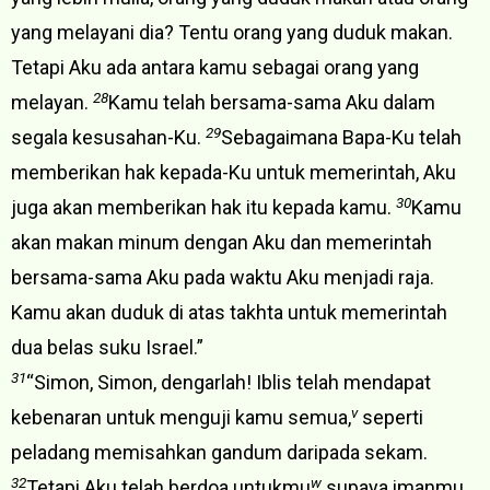
yang melayani dia? Tentu orang yang duduk makan.
Tetapi Aku ada antara kamu sebagai orang yang
28
melayan.
Kamu telah bersama-sama Aku dalam
29
segala kesusahan-Ku.
Sebagaimana Bapa-Ku telah
memberikan hak kepada-Ku untuk memerintah, Aku
30
juga akan memberikan hak itu kepada kamu.
Kamu
akan makan minum dengan Aku dan memerintah
bersama-sama Aku pada waktu Aku menjadi raja.
Kamu akan duduk di atas takhta untuk memerintah
dua belas suku Israel.”
31
“Simon, Simon, dengarlah! Iblis telah mendapat
v
kebenaran untuk menguji kamu semua,
seperti
peladang memisahkan gandum daripada sekam.
32
w
Tetapi Aku telah berdoa untukmu
supaya imanmu