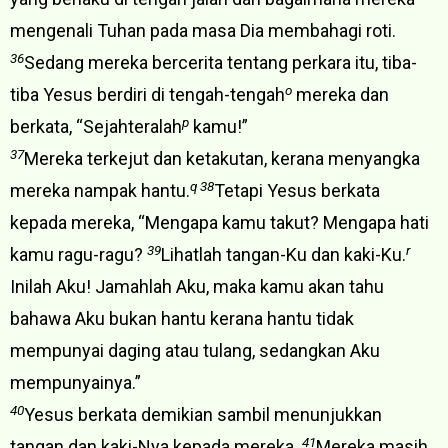
mengenali Tuhan pada masa Dia membahagi roti.
36
Sedang mereka bercerita tentang perkara itu, tiba-
o
tiba Yesus berdiri di tengah-tengah
mereka dan
p
berkata, “Sejahteralah
kamu!”
37
Mereka terkejut dan ketakutan, kerana menyangka
q 38
mereka nampak hantu.
Tetapi Yesus berkata
kepada mereka, “Mengapa kamu takut? Mengapa hati
39
r
kamu ragu-ragu?
Lihatlah tangan-Ku dan kaki-Ku.
Inilah Aku! Jamahlah Aku, maka kamu akan tahu
bahawa Aku bukan hantu kerana hantu tidak
mempunyai daging atau tulang, sedangkan Aku
mempunyainya.”
40
Yesus berkata demikian sambil menunjukkan
41
tangan dan kaki-Nya kepada mereka.
Mereka masih