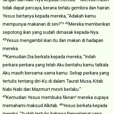
tidak dapat percaya, kerana terlalu gembira dan hairan.
Yesus bertanya kepada mereka, “Adakah kamu
s
42
mempunyai makanan di sini?”
Mereka memberikan
sepotong ikan yang sudah dimasak kepada-Nya.
43
Yesus mengambil ikan itu dan makan di hadapan
mereka.
44
Kemudian Dia berkata kepada mereka, “Inilah
perkara-perkara yang telah Aku beritahu kamu tatkala
Aku masih bersama-sama kamu: Setiap perkara yang
tertulis tentang diri-Ku di dalam Taurat Musa, Kitab
Nabi-Nabi dan Mazmurt mesti berlaku.”
45
u
Kemudian Yesus membuka fikiran
mereka supaya
46
memahami maksud Alkitab.
Yesus berkata kepada
mereka, “Sudah tertulis bahawa Penyelamat yang