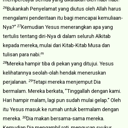
26
Bukankah Penyelamat yang diutus oleh Allah harus
mengalami penderitaan itu bagi mencapai kemuliaan-
27
Nya?”
Kemudian Yesus menerangkan apa yang
tertulis tentang diri-Nya di dalam seluruh Alkitab
kepada mereka, mulai dari Kitab-Kitab Musa dan
m
tulisan para nabi.
28
Mereka hampir tiba di pekan yang ditujui. Yesus
kelihatannya seolah-olah hendak meneruskan
29
perjalanan.
Tetapi mereka menjemput Dia
bermalam. Mereka berkata, “Tinggallah dengan kami.
Hari hampir malam, lagi pun sudah mulai gelap.” Oleh
itu Yesus masuk ke rumah untuk bermalam dengan
30
mereka.
Dia makan bersama-sama mereka.
Kemudian Dia mengambil roti, mengucap syukur