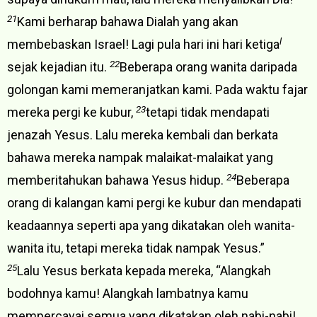
21
Kami berharap bahawa Dialah yang akan
l
membebaskan Israel! Lagi pula hari ini hari ketiga
22
sejak kejadian itu.
Beberapa orang wanita daripada
golongan kami memeranjatkan kami. Pada waktu fajar
23
mereka pergi ke kubur,
tetapi tidak mendapati
jenazah Yesus. Lalu mereka kembali dan berkata
bahawa mereka nampak malaikat-malaikat yang
24
memberitahukan bahawa Yesus hidup.
Beberapa
orang di kalangan kami pergi ke kubur dan mendapati
keadaannya seperti apa yang dikatakan oleh wanita-
wanita itu, tetapi mereka tidak nampak Yesus.”
25
Lalu Yesus berkata kepada mereka, “Alangkah
bodohnya kamu! Alangkah lambatnya kamu
mempercayai semua yang dikatakan oleh nabi-nabi!