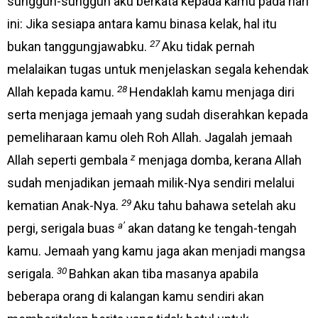
sungguh-sungguh aku berkata kepada kamu pada hari
ini: Jika sesiapa antara kamu binasa kelak, hal itu
27
bukan tanggungjawabku.
Aku tidak pernah
melalaikan tugas untuk menjelaskan segala kehendak
28
Allah kepada kamu.
Hendaklah kamu menjaga diri
serta menjaga jemaah yang sudah diserahkan kepada
pemeliharaan kamu oleh Roh Allah. Jagalah jemaah
z
Allah seperti gembala
menjaga domba, kerana Allah
sudah menjadikan jemaah milik-Nya sendiri melalui
29
kematian Anak-Nya.
Aku tahu bahawa setelah aku
a’
pergi, serigala buas
akan datang ke tengah-tengah
kamu. Jemaah yang kamu jaga akan menjadi mangsa
30
serigala.
Bahkan akan tiba masanya apabila
beberapa orang di kalangan kamu sendiri akan