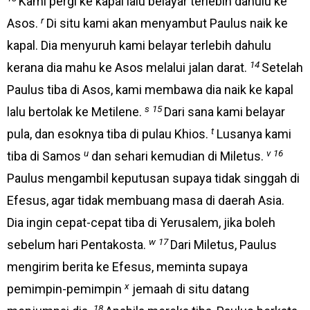
Kami pergi ke kapal lalu belayar terlebih dahulu ke
r
Asos.
Di situ kami akan menyambut Paulus naik ke
kapal. Dia menyuruh kami belayar terlebih dahulu
14
kerana dia mahu ke Asos melalui jalan darat.
Setelah
Paulus tiba di Asos, kami membawa dia naik ke kapal
s
15
lalu bertolak ke Metilene.
Dari sana kami belayar
t
pula, dan esoknya tiba di pulau Khios.
Lusanya kami
u
v
16
tiba di Samos
dan sehari kemudian di Miletus.
Paulus mengambil keputusan supaya tidak singgah di
Efesus, agar tidak membuang masa di daerah Asia.
Dia ingin cepat-cepat tiba di Yerusalem, jika boleh
w
17
sebelum hari Pentakosta.
Dari Miletus, Paulus
mengirim berita ke Efesus, meminta supaya
x
pemimpin-pemimpin
jemaah di situ datang
18