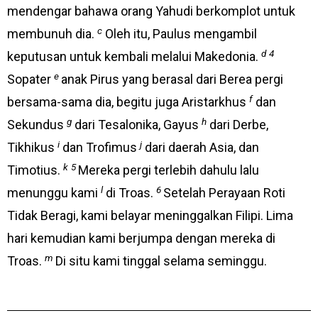
mendengar bahawa orang Yahudi berkomplot untuk
c
membunuh dia.
Oleh itu, Paulus mengambil
d
4
keputusan untuk kembali melalui Makedonia.
e
Sopater
anak Pirus yang berasal dari Berea pergi
f
bersama-sama dia, begitu juga Aristarkhus
dan
g
h
Sekundus
dari Tesalonika, Gayus
dari Derbe,
i
j
Tikhikus
dan Trofimus
dari daerah Asia, dan
k
5
Timotius.
Mereka pergi terlebih dahulu lalu
l
6
menunggu kami
di Troas.
Setelah Perayaan Roti
Tidak Beragi, kami belayar meninggalkan Filipi. Lima
hari kemudian kami berjumpa dengan mereka di
m
Troas.
Di situ kami tinggal selama seminggu.